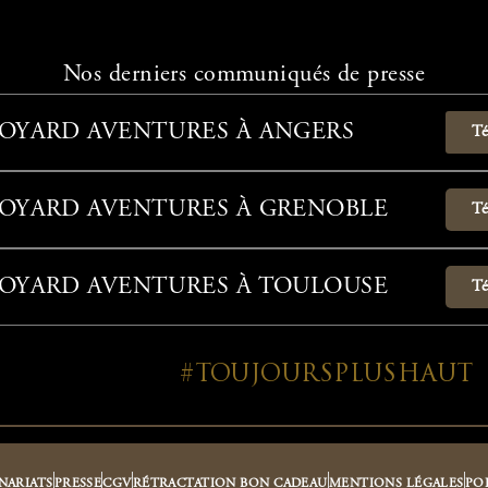
Nos derniers communiqués de presse
BOYARD AVENTURES À ANGERS
Té
BOYARD AVENTURES À GRENOBLE
Té
BOYARD AVENTURES À TOULOUSE
Té
#TOUJOURSPLUSHAUT
NARIATS
PRESSE
CGV
RÉTRACTATION BON CADEAU
MENTIONS LÉGALES
PO