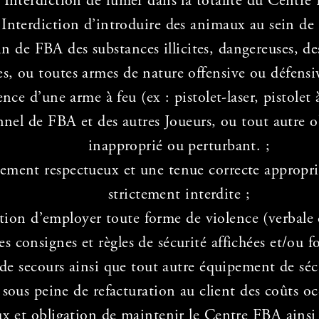
Interdiction de fumer dans la totalité du Centre
Interdiction d’introduire des animaux au sein de
ein de FBA des substances illicites, dangereuses, 
s, ou toutes armes de nature offensive ou défensive
nce d’une arme à feu (ex : pistolet-laser, pistolet 
onnel de FBA et des autres Joueurs, ou tout autre
inapproprié ou perturbant. ;
ment respectueux et une tenue correcte approprié
strictement interdite ;
ction d’employer toute forme de violence (verbale 
es consignes et règles de sécurité affichées et/ou f
es de secours ainsi que tout autre équipement de sé
ous peine de refacturation au client des coûts occ
ux et obligation de maintenir le Centre FBA ainsi