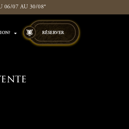
06/07 AU 30/08*
ION?
RÉSERVER
vente