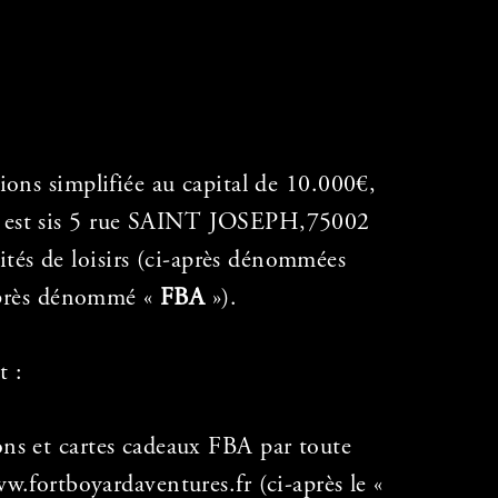
ons simplifiée au capital de 10.000€,
al est sis 5 rue SAINT JOSEPH,75002
ités de loisirs (ci-après dénommées
-après dénommé «
FBA
»).
t :
bons et cartes cadeaux FBA par toute
w.fortboyardaventures.fr (ci-après le «