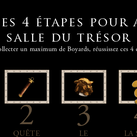
es 4 étapes pour 
salle du trésor
ollecter un maximum de Boyards, réussissez ces 4 é
2
3
QUÊTE
LE
LA 