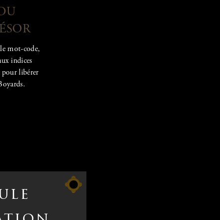
DU
ÉSOR
le mot-code,
aux indices
, pour libérer
 Boyards.
ule
ation