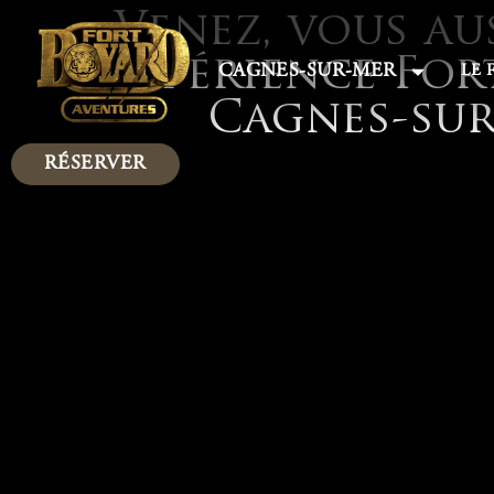
Venez, vous aus
l'expérience For
CAGNES-SUR-MER
LE 
Cagnes-su
RÉSERVER