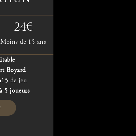
24€
Moins de 15 ans
ritable
rt Boyard
15 de jeu
à 5 joueurs
r