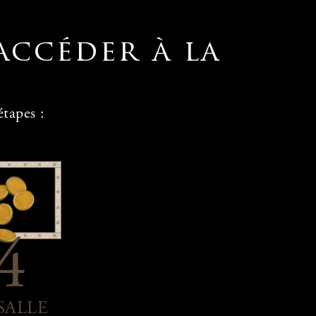
accéder à la
tapes :
4
SALLE