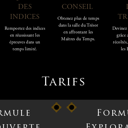
DES
CONSEIL
INDICES
TR
Obtenez plus de temps
dans la salle du Trésor
Remportez des indices
Devinez 
en affrontant les
en réussissant les
grâce 
Maîtres du Temps.
épreuves dans un
récoltés
temps limité.
les
Tarifs
rmule
Form
ouverte
Explor