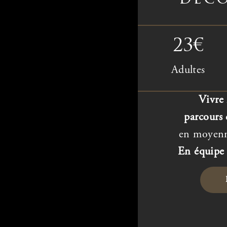
23€
Adultes
Vivre 
parcours
en moyenn
En équipe 