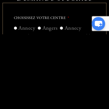
CHOISISSEZ VOTRE CENTRE
Annecy
Angers
Annecy
Bordeaux
Brétigny
Grenoble
Marseille
Montpellier
Toulouse
Val d'Europe
Vélizy
E-MAIL
NOM