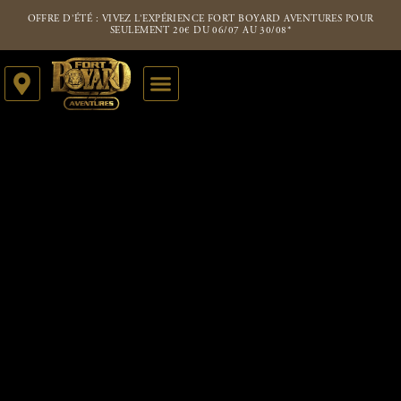
OFFRE D’ÉTÉ : VIVEZ L’EXPÉRIENCE FORT BOYARD AVENTURES POUR
SEULEMENT 20€ DU 06/07 AU 30/08*