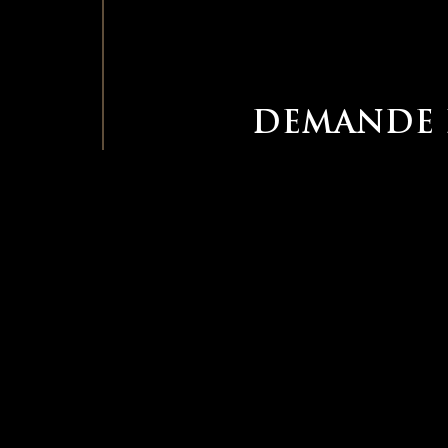
DEMANDE D
Site souhaité*
Date de sortie*