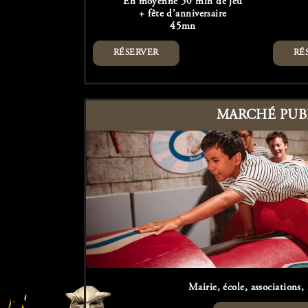
En moyenne 50 min de jeu
+ fête d’anniversaire
45mn
RÉSERVER
RÉ
MARCHÉ PUB
Mairie, école, associations,