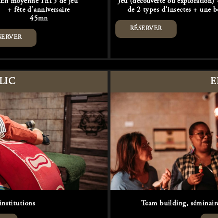
En moyenne 1h15 de jeu
Jeu (découverte ou exploration)
+ fête d’anniversaire
de 2 types d’insectes + une b
45mn
RÉSERVER
SERVER
LIC
E
 institutions
Team building, séminaire